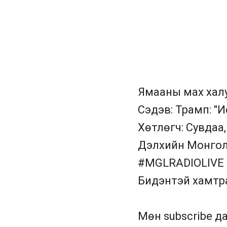
Ямааны мах халу
Сэдэв: Трамп: "
Хөтлөгч: Сувдаа,
Дэлхийн Монгол
#MGLRADIOLIV
Бидэнтэй хамтра
Мөн subscribe д