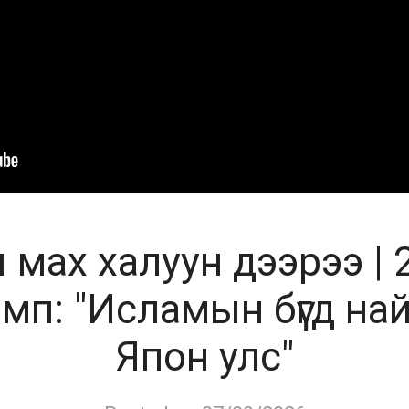
мах халуун дээрээ | 
амп: "Исламын бүгд н
Япон улс"