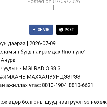
Posted on 07/09/2026
|
SHARE
POST
ун дээрээ | 2026-07-09
Исламын бүгд найрамдах Япон улс"
 Анура
чуудын - MGLRADIO 88.3
E #ЯМААНЫМАХХАЛУУНДЭЭРЭЭ
н ажиллах утас: 8810-1904, 8810-6621
арж өдөр болгоны шууд нэвтрүүлгээ нөхөж