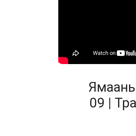
Ямааны 
09 | Тр