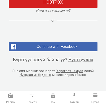
НЭВТРЭХ
Нууц үгээ мартсан уу?
or
Continue with Facebook
Бүртгүүлээгүй байна уу?
Бүртгүүлэх
Энэ апп-ыг ашигласнаар та
Хэрэглэх нөхцөл
манай
Нууцлалын бодлого
-ыг зөвшөөрсөн болно.
Радио
Сонсох
Үзэх
Татсан
Бусад