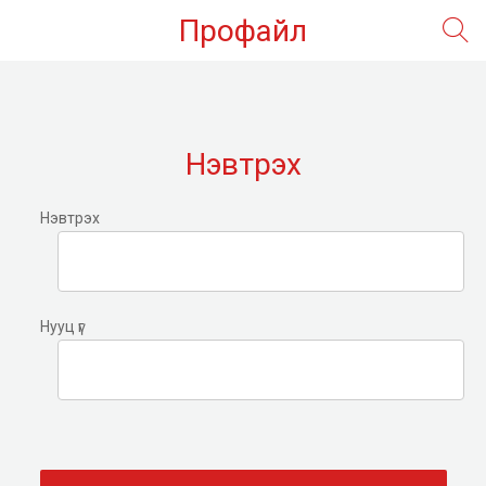
Профайл
Нэвтрэх
Нэвтрэх
Нууц үг