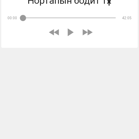
Нортапын бодит түүх
00:00
42:05