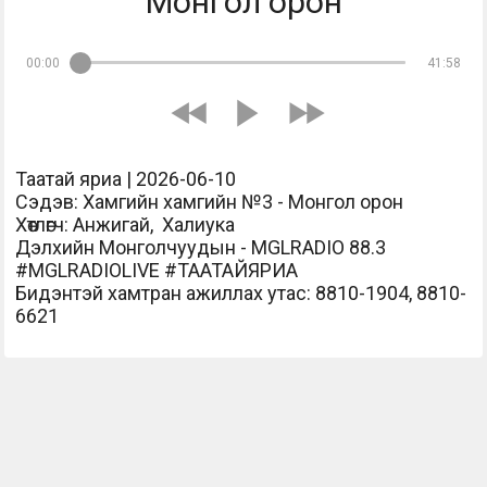
Монгол орон
00:00
41:58
Таатай яриа | 2026-06-10
Сэдэв: Хамгийн хамгийн №3 - Монгол орон
Хөтлөгч: Анжигай, Халиука
Дэлхийн Монголчуудын - MGLRADIO 88.3
#MGLRADIOLIVE #ТААТАЙЯРИА
Бидэнтэй хамтран ажиллах утас: 8810-1904, 8810-
6621