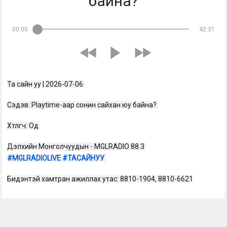
байна?
00:00
42:31
Та сайн уу | 2026-07-06 
Сэдэв: Playtime-аар сонин сайхан юу байна? 
Хөтлөгч: Од 
Дэлхийн Монголчуудын - MGLRADIO 88.3 
#MGLRADIOLIVE
#ТАСАЙНУУ
Бидэнтэй хамтран ажиллах утас: 8810-1904, 8810-6621