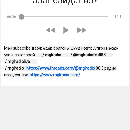
алаг байдаг вэ?
00:00
44:41
Мөн subscribe дарж өдөр болгоны шууд нэвтрүүлгээ нөхөж 
үзэж сонсоорой. 
 / mglradio  
 / @mglradiofm883  
 / mglradiolive  
 / mglradio  
https://www.threads.com/@mglradio
 88.3 радио 
шууд сонсох: 
https://www.mglradio.com/