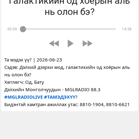
галактикийн од хоёрын аль
нь олон бэ?
00:00
14:38
Та мэдэх үү? | 2026-06-23
Сэдэв: Дэлхий дээрхи мод, галактикийн од хоёрын аль 
нь олон бэ?
Хөтлөгч: Од, Бату
Дэлхийн Монголчуудын - MGLRADIO 88.3
#MGLRADIOLIVE
#ТАМЭДЭХҮҮ
?
Бидэнтэй хамтран ажиллах утас: 8810-1904, 8810-6621