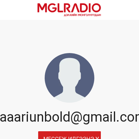
aaariunbold@gmail.c
МЕССЕЖ ИЛГЭЭНЭ ҮҮ