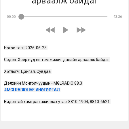
арваалж байдаг
00:00
43:36
Нөгөө тал | 2026-06-23 
Сэдэв: Хоёр нүд нь том жижиг далайн арваалж байдаг 
Хөтлөгч: Цэнгэл, Сувдаа 
Дэлхийн Монголчуудын - MGLRADIO 88.3 
#MGLRADIOLIVE
#НӨГӨӨТАЛ
Бидэнтэй хамтран ажиллах утас: 8810-1904, 8810-6621 