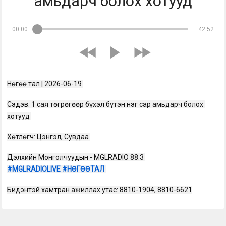
амьдарч болох хотууд
00:00
42:52
Нөгөө тал | 2026-06-19 
Сэдэв: 1 сая төгрөгөөр бүхэл бүтэн нэг сар амьдарч болох 
хотууд 
Хөтлөгч: Цэнгэл, Сувдаа 
Дэлхийн Монголчуудын - MGLRADIO 88.3 
#MGLRADIOLIVE
#НӨГӨӨТАЛ
Бидэнтэй хамтран ажиллах утас: 8810-1904, 8810-6621