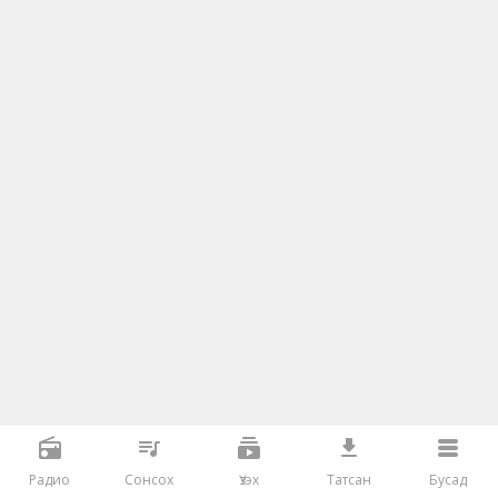
Радио
Сонсох
Үзэх
Татсан
Бусад