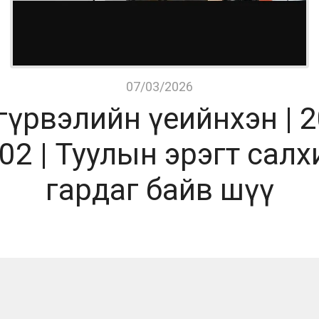
07/03/2026
 гүрвэлийн үеийнхэн | 
02 | Туулын эрэгт сал
гардаг байв шүү