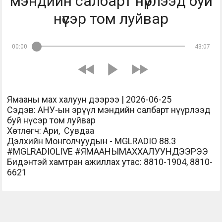
мэндийн салбарт нүүрлээд буй
нүсэр том луйвар
00:00
43:07
Ямааны мах халуун дээрээ | 2026-06-25
Сэдэв: АНУ-ын эрүүл мэндийн салбарт нүүрлээд
буй нүсэр том луйвар
Хөтлөгч: Ари, Сувдаа
Дэлхийн Монголчуудын - MGLRADIO 88.3
#MGLRADIOLIVE #ЯМААНЫМАХХАЛУУНДЭЭРЭЭ
Бидэнтэй хамтран ажиллах утас: 8810-1904, 8810-
6621