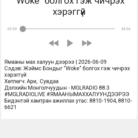
"Woke" болгох гэж чичрэх
хэрэггүй
00:00
44:06
Ямааны мах халуун дээрээ | 2026-06-09
Сэдэв: Жэймс Бондыг "Woke" болгох гэж чичрэх
хэрэггүй
Хөтлөгч: Ари, Сувдаа
Дэлхийн Монголчуудын - MGLRADIO 88.3
#MGLRADIOLIVE #ЯМААНЫМАХХАЛУУНДЭЭРЭЭ
Бидэнтэй хамтран ажиллах утас: 8810-1904, 8810-
6621