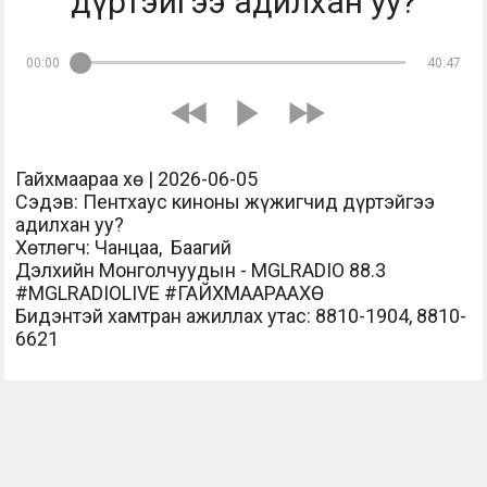
дүртэйгээ адилхан уу?
00:00
40:47
Гайхмаараа хө | 2026-06-05
Сэдэв: Пентхаус киноны жүжигчид дүртэйгээ
адилхан уу?
Хөтлөгч: Чанцаа, Баагий
Дэлхийн Монголчуудын - MGLRADIO 88.3
#MGLRADIOLIVE #ГАЙХМААРААХӨ
Бидэнтэй хамтран ажиллах утас: 8810-1904, 8810-
6621