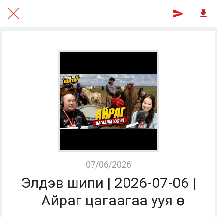
07/06/2026
Элдэв шипи | 2026-07-06 |
Айраг цагаагаа ууя өө