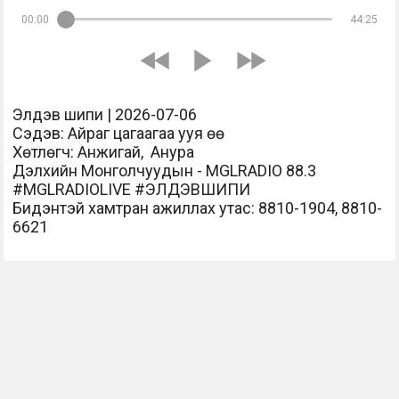
00:00
44:25
Элдэв шипи | 2026-07-06
Сэдэв: Айраг цагаагаа ууя өө
Хөтлөгч: Анжигай, Анура
Дэлхийн Монголчуудын - MGLRADIO 88.3
#MGLRADIOLIVE #ЭЛДЭВШИПИ
Бидэнтэй хамтран ажиллах утас: 8810-1904, 8810-
6621