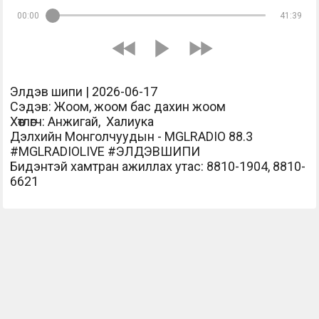
00:00
41:39
Элдэв шипи | 2026-06-17
Сэдэв: Жоом, жоом бас дахин жоом
Хөтлөгч: Анжигай, Халиука
Дэлхийн Монголчуудын - MGLRADIO 88.3
#MGLRADIOLIVE #ЭЛДЭВШИПИ
Бидэнтэй хамтран ажиллах утас: 8810-1904, 8810-
6621