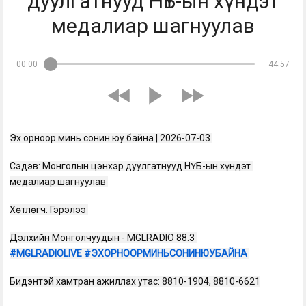
дуулгатнууд НҮБ-ын хүндэт
медалиар шагнуулав
00:00
44:57
Эх орноор минь сонин юу байна | 2026-07-03 
Сэдэв: Монголын цэнхэр дуулгатнууд НҮБ-ын хүндэт 
медалиар шагнуулав 
Хөтлөгч: Гэрэлээ 
Дэлхийн Монголчуудын - MGLRADIO 88.3 
#MGLRADIOLIVE
#ЭХОРНООРМИНЬСОНИНЮУБАЙНА
Бидэнтэй хамтран ажиллах утас: 8810-1904, 8810-6621