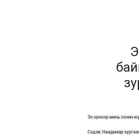
Э
бай
зу
Эх орноор минь сонин юу 
Сэдэв: Наадмаар зургаан