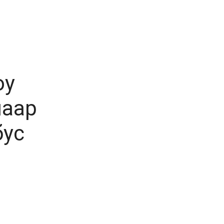
юу
маар
бус