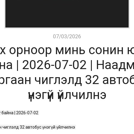
07/03/2026
х орноор минь сонин 
на | 2026-07-02 | Наад
ргаан чиглэлд 32 авто
үнэгүй үйлчилнэ
байна | 2026-07-02 
 чиглэлд 32 автобус үнэгүй үйлчилнэ 