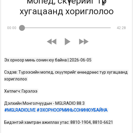
мопед, скүүтерийг түр
хугацаанд хориглолоо
00:00
42:28
Эх орноор минь сонин юу байна | 2026-06-05 
Сэдэв: Түрээсийн мопед, скүүтерийг өнөөдрөөс түр хугацаанд 
хориглолоо 
Хөтлөгч: Гэрэлээ 
Дэлхийн Монголчуудын - MGLRADIO 88.3 
#MGLRADIOLIVE
#ЭХОРНООРМИНЬСОНИНЮУБАЙНА
Бидэнтэй хамтран ажиллах утас: 8810-1904, 8810-6621