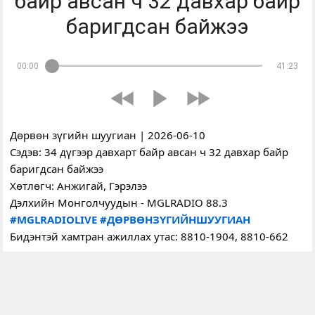
байр авсан ч 32 давхар байр
баригдсан байжээ
00:00
41:23
Дөрвөн зүгийн шуугиан | 2026-06-10
Сэдэв: 34 дүгээр давхарт байр авсан ч 32 давхар байр 
баригдсан байжээ
Хөтлөгч: Анжигай, Гэрэлээ
Дэлхийн Монголчуудын - MGLRADIO 88.3
#MGLRADIOLIVE
#ДӨРВӨНЗҮГИЙНШУУГИАН
Бидэнтэй хамтран ажиллах утас: 8810-1904, 8810-662