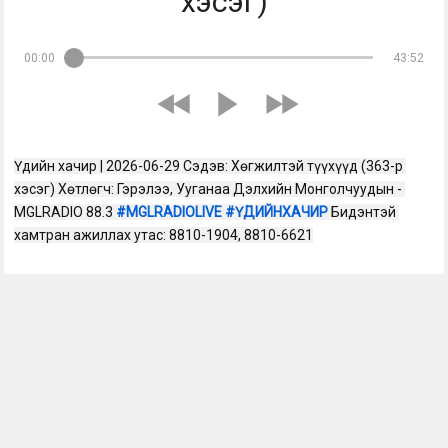
хэсэг)
00:00
43:52
Үдийн хачир | 2026-06-29 Сэдэв: Хөгжилтэй түүхүүд (363-р 
хэсэг) Хөтлөгч: Гэрэлээ, Ууганаа Дэлхийн Монголчуудын - 
MGLRADIO 88.3 
#MGLRADIOLIVE
#ҮДИЙНХАЧИР
 Бидэнтэй 
хамтран ажиллах утас: 8810-1904, 8810-6621