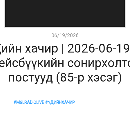
06/19/2026
дийн хачир | 2026-06-19
ейсбүүкийн сонирхолт
постууд (85-р хэсэг)
 Сэдэв: Фейсбүүкийн сонирхолтой постууд (85-р хэсэг) Хөтлөгч: Гэ
O 88.3 
#MGLRADIOLIVE
#ҮДИЙНХАЧИР
 Бидэнтэй хамтран ажиллах 