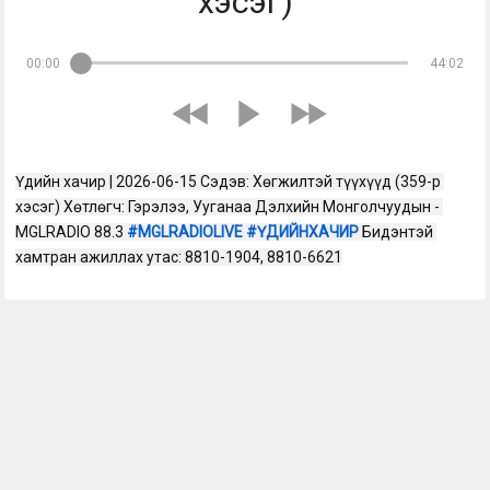
хэсэг)
00:00
44:02
Үдийн хачир | 2026-06-15 Сэдэв: Хөгжилтэй түүхүүд (359-р 
хэсэг) Хөтлөгч: Гэрэлээ, Ууганаа Дэлхийн Монголчуудын - 
MGLRADIO 88.3 
#MGLRADIOLIVE
#ҮДИЙНХАЧИР
 Бидэнтэй 
хамтран ажиллах утас: 8810-1904, 8810-6621