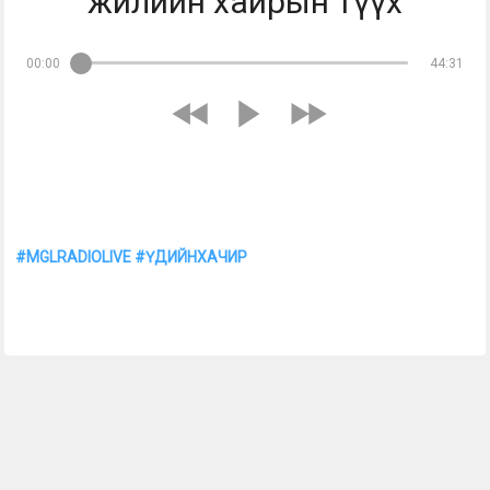
жилийн хайрын түүх
00:00
44:31
Үдийн хачир | 2026-06-09 Сэдэв: Хувь заяаны эргүүлгийн 58 
жилийн хайрын түүх Хөтлөгч: Гэрэлээ, Ууганаа Дэлхийн 
Монголчуудын - MGLRADIO 88.3 
#MGLRADIOLIVE
#ҮДИЙНХАЧИР
 Бидэнтэй хамтран ажиллах 
утас: 8810-1904, 8810-6621 