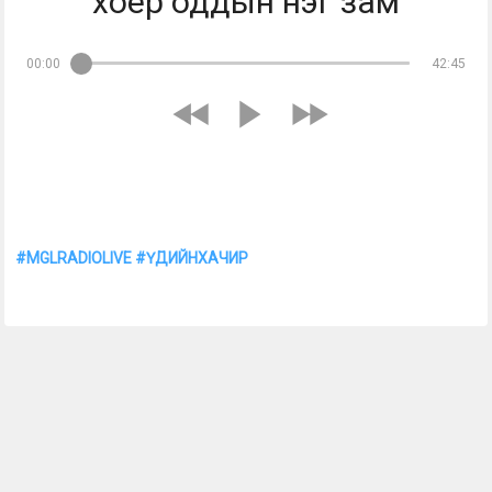
хоёр оддын нэг зам
00:00
42:45
Үдийн хачир | 2026-06-02 Сэдэв: Хэцүү бүхнийг даван туулсан 
хоёр оддын нэг зам Хөтлөгч: Гэрэлээ, Одко Дэлхийн 
Монголчуудын - MGLRADIO 88.3 
#MGLRADIOLIVE
#ҮДИЙНХАЧИР
 Бидэнтэй хамтран ажиллах 
утас: 8810-1904, 8810-6621