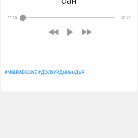
сан
00:00
40:42
Дэлхийд өнөөдөр | 2026-06-25 Сэдэв: Агуйгаас олдсон нууц 
номын сан Хөтлөгч: Од, Зулаа Дэлхийн Монголчуудын - 
MGLRADIO 88.3 
#MGLRADIOLIVE
#ДЭЛХИЙДӨНӨӨДӨР
 Бидэнтэй хамтран 
ажиллах утас: 8810-1904, 8810-6621