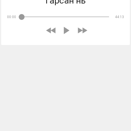
гарсан нь
00:00
44:13