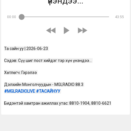
үнэндээ...
00:00
43:55
Та сайн уу | 2026-06-23 
Сэдэв: Сүү шиг пост хийдэг тэр хүн үнэндээ... 
Хөтлөгч: Гэрэлээ 
Дэлхийн Монголчуудын - MGLRADIO 88.3 
#MGLRADIOLIVE
#ТАСАЙНУУ
Бидэнтэй хамтран ажиллах утас: 8810-1904, 8810-6621